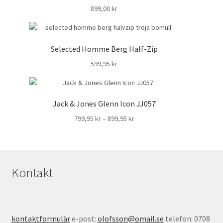
899,00
kr
Selected Homme Berg Half-Zip
599,95
kr
Jack & Jones Glenn Icon JJ057
Prisintervall:
799,95
kr
–
899,95
kr
799,95 kr
till
899,95 kr
Kontakt
kontaktformulär
e-post:
olofsson@omail.se
telefon: 0708