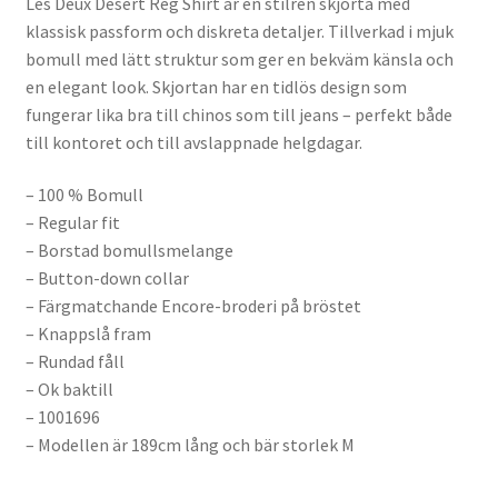
Les Deux Desert Reg Shirt är en stilren skjorta med
klassisk passform och diskreta detaljer. Tillverkad i mjuk
bomull med lätt struktur som ger en bekväm känsla och
en elegant look. Skjortan har en tidlös design som
fungerar lika bra till chinos som till jeans – perfekt både
till kontoret och till avslappnade helgdagar.
– 100 % Bomull
– Regular fit
– Borstad bomullsmelange
– Button-down collar
– Färgmatchande Encore-broderi på bröstet
– Knappslå fram
– Rundad fåll
– Ok baktill
– 1001696
– Modellen är 189cm lång och bär storlek M