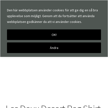
Den här webbplatsen använder cookies för att ge dig en så bra
upplevelse som möjligt. Genom att du fortsätter att använda
webbplatsen godkänner du att vi använder cookies.
OK!
Hem
Märken
Les Deux
Les Deux Desert Reg Shirt
Ändra