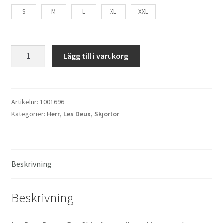
S
M
L
XL
XXL
Les
Lägg till i varukorg
Deux
Desert
Reg
Shirt
Artikelnr:
1001696
mängd
Kategorier:
Herr
,
Les Deux
,
Skjortor
Beskrivning
Beskrivning