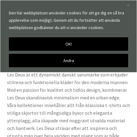
Den här webbplatsen använder cookies för att ge dig en så bra
upplevelse som möjligt. Genom att du fortsätter att använda
webbplatsen godkänner du att vi använder cookies.
OK!
Hem
Märken
Les Deux
Les Deux
Ändra
Les Deux är ett dynamiskt danskt varumärke som erbjuder
stilrena och funktionella kläder för den moderna mannen.
Med en passion för kvalitet och tidlös design, kombinerar
Les Deux skandinavisk minimalism med en urban edge.
Våra kollektioner innehåller allt från klassiska t-shirts och
stiliga skjortor till mångsidiga byxor och eleganta
ytterplagg, alla skapade med noggrant utvalda material
och hantverk. Les Deux strävar efter att inspirera och
utrusta män över hela världen med plagg som är både