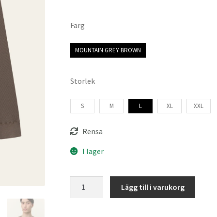
Färg
MOUNTAIN GREY BROWN
Storlek
S
M
L
XL
XXL
Rensa
I lager
Les
Lägg till i varukorg
Deux
Brady