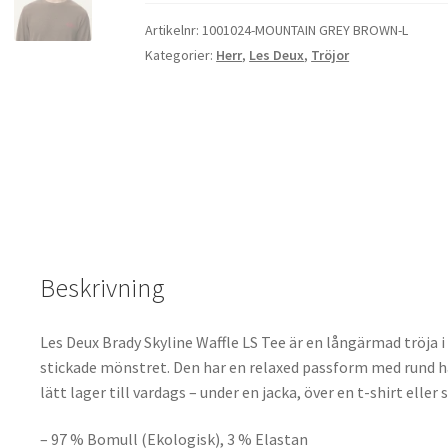
Skyline
Waffle
Artikelnr:
1001024-MOUNTAIN GREY BROWN-L
LS
Kategorier:
Herr
,
Les Deux
,
Tröjor
Tee
mängd
Beskrivning
Les Deux Brady Skyline Waffle LS Tee är en långärmad tröja 
stickade mönstret. Den har en relaxed passform med rund ha
lätt lager till vardags – under en jacka, över en t-shirt eller
– 97 % Bomull (Ekologisk), 3 % Elastan