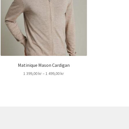
Matinique Mason Cardigan
Prisintervall:
1 399,00
kr
–
1 499,00
kr
1
399,00 kr
till
1
499,00 kr