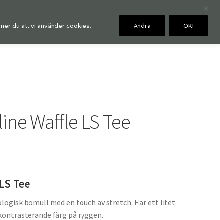
ner du att vi använder cookies.
Ändra
OK!
0,00
kr
0 artiklar
ine Waffle LS Tee
 LS Tee
ologisk bomull med en touch av stretch. Har ett litet
i kontrasterande färg på ryggen.