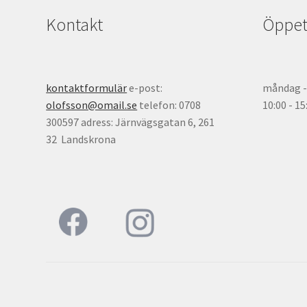
Kontakt
Öppett
kontaktformulär
e-post:
måndag - 
olofsson@omail.se
telefon: 0708
10:00 - 1
300597 adress: Järnvägsgatan 6, 261
32 Landskrona