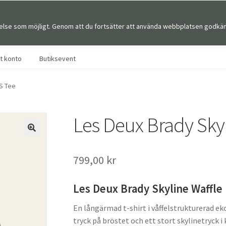
else som möjligt. Genom att du fortsätter att använda webbplatsen godkän
Sök
Sök
efter:
tt konto
Butiksevent
LS Tee
Les Deux Brady Skyl
🔍
799,00
kr
Les Deux Brady Skyline Waffle
En långärmad t-shirt i våffelstrukturerad ek
tryck på bröstet och ett stort skylinetryck 