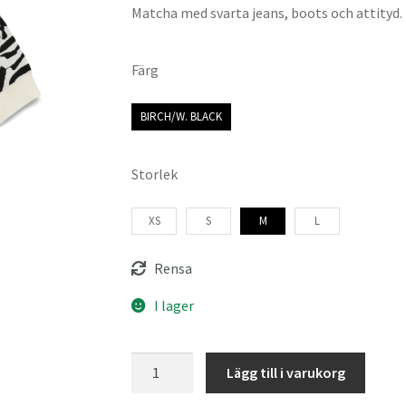
Matcha med svarta jeans, boots och attityd. 
Färg
BIRCH/W. BLACK
Storlek
XS
S
M
L
Rensa
I lager
Vero
Lägg till i varukorg
Moda