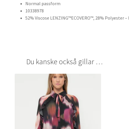
Normal passform
10338978
52% Viscose LENZING™ECOVERO™, 28% Polyester – 
Du kanske också gillar …