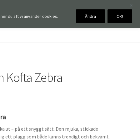
ner du att vi använder cookies.
Ändra
OK!
0,00
kr
0 artiklar
n Kofta Zebra
ra
ka ut – på ett snyggt sätt. Den mjuka, stickade
 dig ett plagg som både känns trendigt och bekvämt.