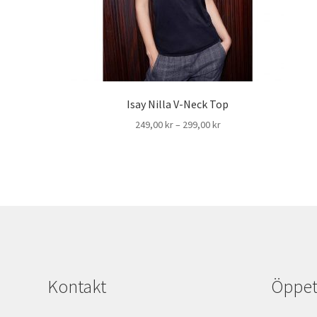
Isay Nilla V-Neck Top
Prisintervall:
249,00
kr
–
299,00
kr
249,00 kr
till
299,00 kr
Kontakt
Öppett