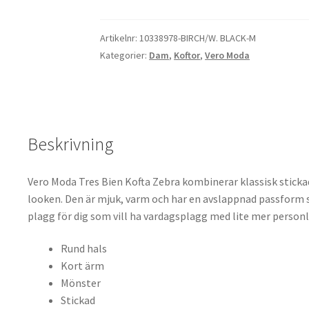
Tres
Bien
Kofta
Artikelnr:
10338978-BIRCH/W. BLACK-M
Zebra
Kategorier:
Dam
,
Koftor
,
Vero Moda
mängd
Beskrivning
Vero Moda Tres Bien Kofta Zebra kombinerar klassisk sticka
looken. Den är mjuk, varm och har en avslappnad passform s
plagg för dig som vill ha vardagsplagg med lite mer personl
Rund hals
Kort ärm
Mönster
Stickad