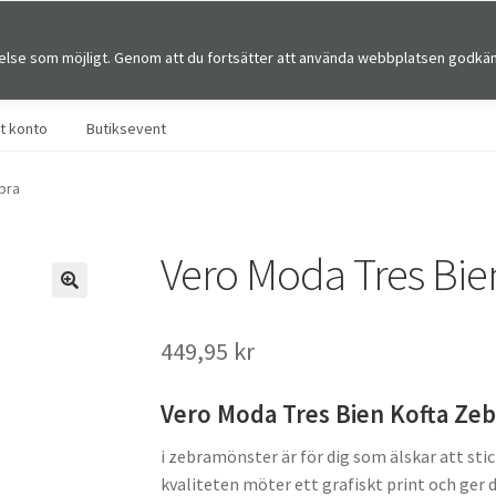
else som möjligt. Genom att du fortsätter att använda webbplatsen godkän
Sök
Sök
efter:
tt konto
Butiksevent
bra
Vero Moda Tres Bie
🔍
449,95
kr
Vero Moda Tres Bien Kofta Zeb
i zebramönster är för dig som älskar att stic
kvaliteten möter ett grafiskt print och ger