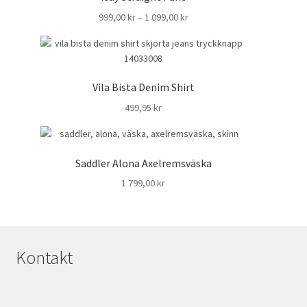
Prisintervall:
999,00
kr
–
1 099,00
kr
999,00 kr
till
1
099,00 kr
Vila Bista Denim Shirt
499,95
kr
Saddler Alona Axelremsväska
1 799,00
kr
Kontakt