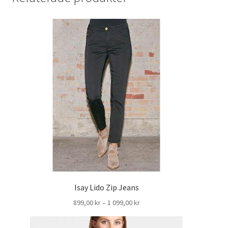
Isay Lido Zip Jeans
Prisintervall:
899,00
kr
–
1 099,00
kr
899,00 kr
till