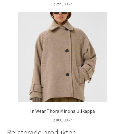
2 299,00
kr
In Wear Thora Minona Ullkappa
2 800,00
kr
Relaterade produkter