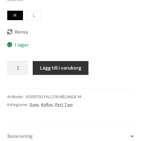
M
L
Rensa
I lager
Part
Lägg till i varukorg
Two
Noelani
Kofta
mängd
Artikelnr:
30309793-FALCON MELANGE-M
Kategorier:
Dam
,
Koftor
,
Part Two
Beskrivning