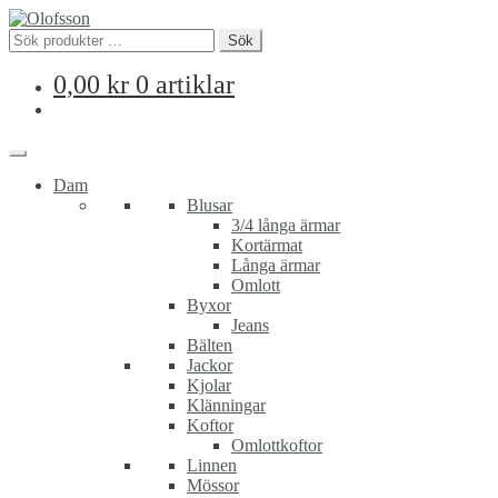
Sök
Sök
efter:
0,00
kr
0 artiklar
Dam
Blusar
3/4 långa ärmar
Kortärmat
Långa ärmar
Omlott
Byxor
Jeans
Bälten
Jackor
Kjolar
Klänningar
Koftor
Omlottkoftor
Linnen
Mössor