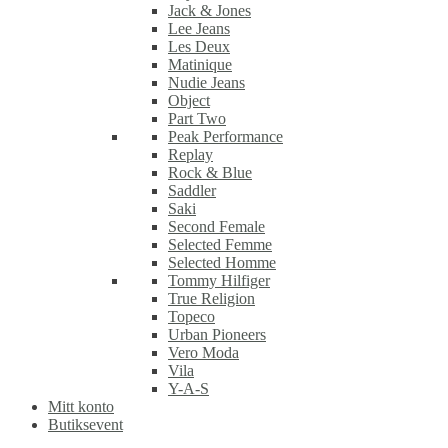
Jack & Jones
Lee Jeans
Les Deux
Matinique
Nudie Jeans
Object
Part Two
Peak Performance
Replay
Rock & Blue
Saddler
Saki
Second Female
Selected Femme
Selected Homme
Tommy Hilfiger
True Religion
Topeco
Urban Pioneers
Vero Moda
Vila
Y-A-S
Mitt konto
Butiksevent