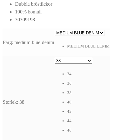
Dubbla bröstfickor
100% bomull
30309198
Färg
:
medium-blue-denim
MEDIUM BLUE DENIM
34
36
38
Storlek
:
38
40
42
44
46