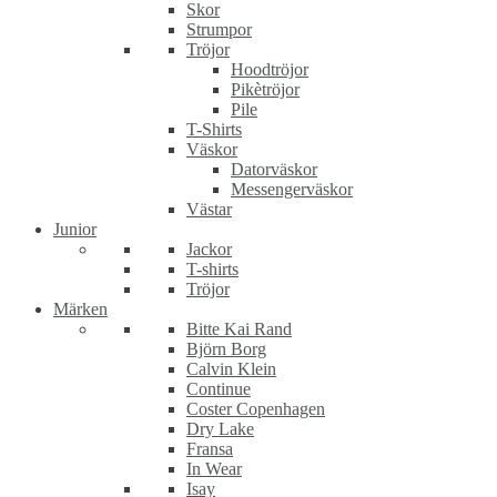
Skor
Strumpor
Tröjor
Hoodtröjor
Pikètröjor
Pile
T-Shirts
Väskor
Datorväskor
Messengerväskor
Västar
Junior
Jackor
T-shirts
Tröjor
Märken
Bitte Kai Rand
Björn Borg
Calvin Klein
Continue
Coster Copenhagen
Dry Lake
Fransa
In Wear
Isay