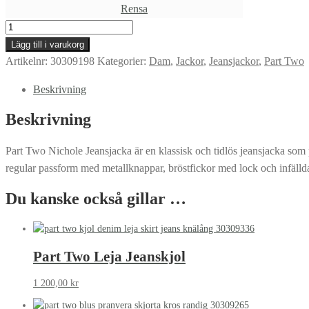
Rensa
Part
Two
Lägg till i varukorg
Nichole
Artikelnr:
30309198
Kategorier:
Dam
,
Jackor
,
Jeansjackor
,
Part Two
Jeansjacka
Beskrivning
mängd
Beskrivning
Part Two Nichole Jeansjacka är en klassisk och tidlös jeansjacka som p
regular passform med metallknappar, bröstfickor med lock och infälld
Du kanske också gillar …
Part Two Leja Jeanskjol
1 200,00
kr