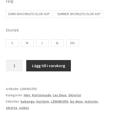
Färg
DARK NAVY/MULTICOLOR AOP
SUMMER SKY/MULTICOLOR AOP
Storlek
S
M
L
XL
XXL
Les
Lägg till i varukorg
Deux
Artist
AOP
SS
Artikelnr:
LDM401093
Shirt
Kategorier:
Herr
,
Kortärmade
,
Les Deux
,
Skjortor
mängd
Etiketter:
kabangu
,
kortärm
,
LDM401093
,
les deux
,
mönster
,
skjorta
,
viskos