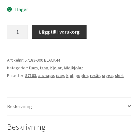
I lager
Isay
Lägg till i varukorg
Sigga
Skirt
mängd
Artikelnr:
57183-900 BLACK-M
Kategorier:
Dam
,
Isay
,
Kjolar
,
Midikjolar
Etiketter:
57183
,
a-shape
,
isay
,
kjol
,
poplin
,
resår
,
sigga
,
skirt
Beskrivning
Beskrivning