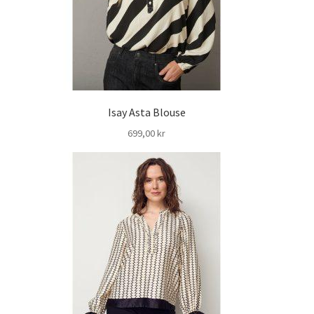
Isay Asta Blouse
699,00
kr