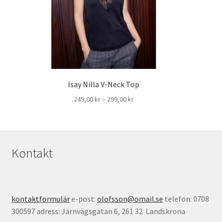
Isay Nilla V-Neck Top
Prisintervall:
249,00
kr
–
299,00
kr
249,00 kr
till
299,00 kr
Kontakt
kontaktformulär
e-post:
olofsson@omail.se
telefon: 0708
300597 adress: Järnvägsgatan 6, 261 32 Landskrona