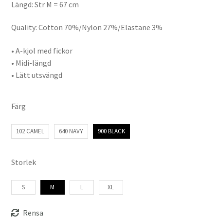
Längd: Str M = 67 cm
Quality: Cotton 70%/Nylon 27%/Elastane 3%
• A-kjol med fickor
• Midi-längd
• Lätt utsvängd
Färg
102 CAMEL
640 NAVY
900 BLACK
Storlek
S
M
L
XL
Rensa