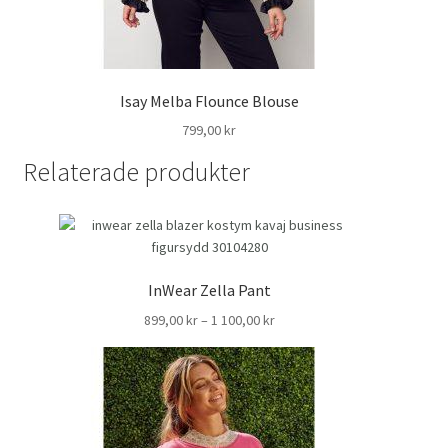
Isay Melba Flounce Blouse
799,00
kr
Relaterade produkter
InWear Zella Pant
Prisintervall:
899,00
kr
–
1 100,00
kr
899,00 kr
till
1
100,00 kr