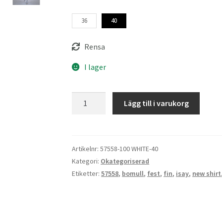
36
40
Rensa
I lager
Isay
Lägg till i varukorg
Sigga
New
Shirt
mängd
Artikelnr:
57558-100 WHITE-40
Kategori:
Okategoriserad
Etiketter:
57558
,
bomull
,
fest
,
fin
,
isay
,
new shirt