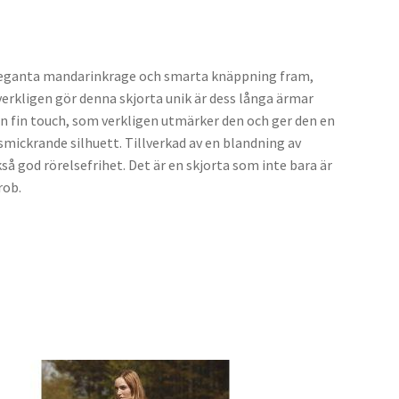
n eleganta mandarinkrage och smarta knäppning fram,
verkligen gör denna skjorta unik är dess långa ärmar
en fin touch, som verkligen utmärker den och ger den en
 smickrande silhuett. Tillverkad av en blandning av
å god rörelsefrihet. Det är en skjorta som inte bara är
rob.