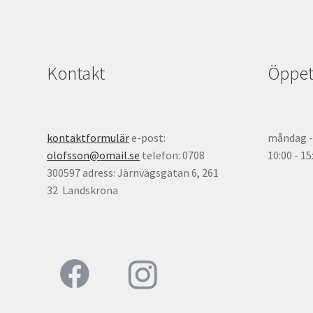
Kontakt
Öppett
kontaktformulär
e-post:
måndag - 
olofsson@omail.se
telefon: 0708
10:00 - 1
300597 adress: Järnvägsgatan 6, 261
32 Landskrona