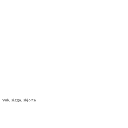
,
rynk
,
sigga
,
skjorta