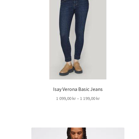
Isay Verona Basic Jeans
Prisintervall:
1 099,00
kr
–
1 199,00
kr
1
099,00 kr
till
1
199,00 kr