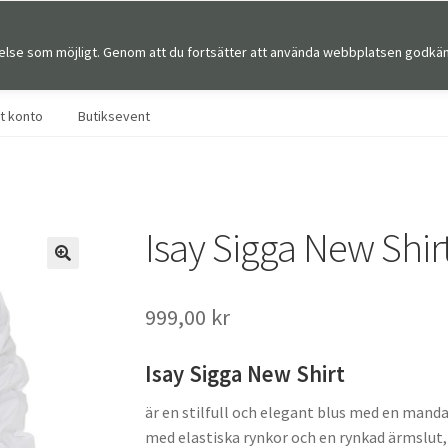
else som möjligt. Genom att du fortsätter att använda webbplatsen godkän
Sök
Sök
efter:
tt konto
Butiksevent
Isay Sigga New Shir
🔍
999,00
kr
Isay Sigga New Shirt
är en stilfull och elegant blus med en mand
med elastiska rynkor och en rynkad ärmslut, 