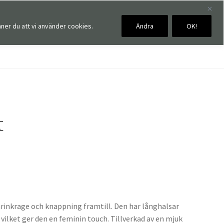
ner du att vi använder cookies.
Ändra
OK!
0,00
kr
0 artiklar
t
arinkrage och knappning framtill. Den har långhalsar
vilket ger den en feminin touch. Tillverkad av en mjuk