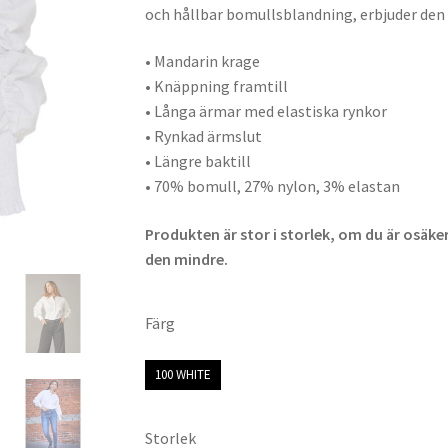
och hållbar bomullsblandning, erbjuder den 
• Mandarin krage
• Knäppning framtill
• Långa ärmar med elastiska rynkor
• Rynkad ärmslut
• Längre baktill
• 70% bomull, 27% nylon, 3% elastan
Produkten är stor i storlek, om du är osäke
den mindre.
Färg
100 WHITE
Storlek