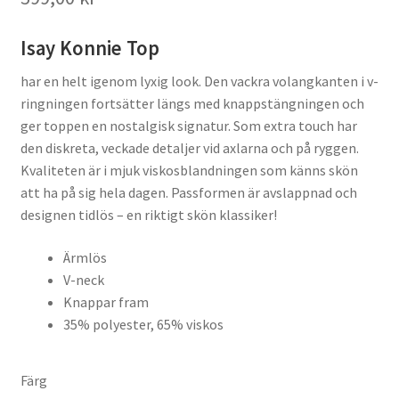
Isay Konnie Top
har en helt igenom lyxig look. Den vackra volangkanten i v-
ringningen fortsätter längs med knappstängningen och
ger toppen en nostalgisk signatur. Som extra touch har
den diskreta, veckade detaljer vid axlarna och på ryggen.
Kvaliteten är i mjuk viskosblandningen som känns skön
att ha på sig hela dagen. Passformen är avslappnad och
designen tidlös – en riktigt skön klassiker!
Ärmlös
V-neck
Knappar fram
35% polyester, 65% viskos
Färg