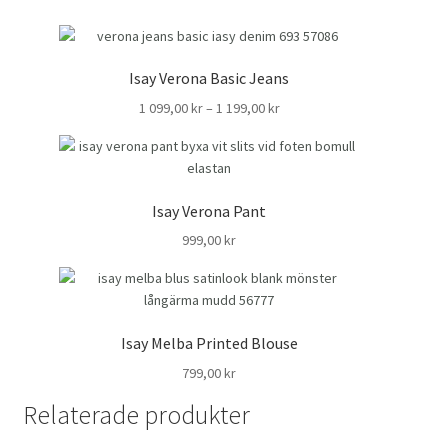
Isay Verona Basic Jeans
Prisintervall:
1 099,00
kr
–
1 199,00
kr
1
099,00 kr
till
1
Isay Verona Pant
199,00 kr
999,00
kr
Isay Melba Printed Blouse
799,00
kr
Relaterade produkter