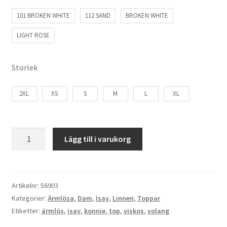
101 BROKEN WHITE
112 SAND
BROKEN WHITE
LIGHT ROSE
Storlek
2XL
XS
S
M
L
XL
Isay
Lägg till i varukorg
Konnie
Top
mängd
Artikelnr:
56903
Kategorier:
Ärmlösa
,
Dam
,
Isay
,
Linnen
,
Toppar
Etiketter:
ärmlös
,
isay
,
konnie
,
top
,
viskos
,
volang