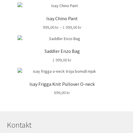
Isay Chino Pant
Prisintervall:
999,00
kr
–
1 099,00
kr
999,00 kr
till
1
Saddler Enzo Bag
099,00 kr
1 999,00
kr
Isay Frigga Knit Pullover O-neck
699,00
kr
Kontakt