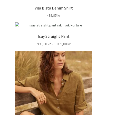
Vila Bista Denim Shirt
499,95
kr
Isay Straight Pant
Prisintervall:
999,00
kr
–
1 099,00
kr
999,00 kr
till
1
099,00 kr