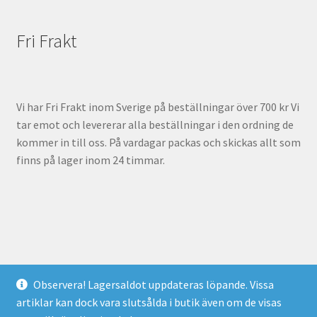
Fri Frakt
Vi har Fri Frakt inom Sverige på beställningar över 700 kr Vi
tar emot och levererar alla beställningar i den ordning de
kommer in till oss. På vardagar packas och skickas allt som
finns på lager inom 24 timmar.
© Olofsson - Mode och 100% service på nätet 2025
Observera! Lagersaldot uppdateras löpande. Vissa
Personuppgiftsbehandling
|
Köpvillkor
artiklar kan dock vara slutsålda i butik även om de visas