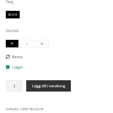
Färg
BLACK
Storlek
M
L
XL
Rensa
I lager
Continue
Lägg till i varukorg
Lissa
Volangblus
mängd
Artikelnr:
14997-BLACK-M