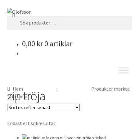
Sök
Sök
efter:
0,00
kr
0 artiklar
Hem
Produkter märkta
zip tröja
”zip tröja”
Endast ett sökresultat