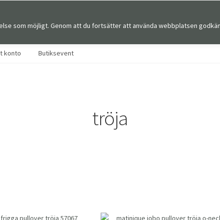
else som möjligt. Genom att du fortsätter att använda webbplatsen godkän
Sök
Sök
efter:
tt konto
Butiksevent
tröja
tera
er
naste