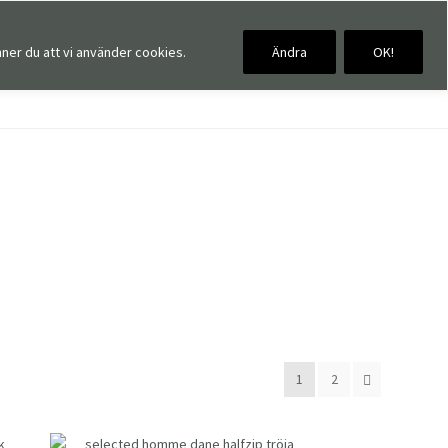
ner du att vi använder cookies.
Ändra
OK!
0,00
kr
0 artiklar
1
2