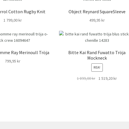
Errol Cotton Rugby Knit
Object Reynard SquareSleeve
1 799,00
kr
499,95
kr
mme Ray Merinoull Tröja
Bitte Kai Rand Fuwatto Tröja
Mockneck
799,95
kr
REA!
Det
Det
1 899,00
kr
1 519,20
kr
ursprungliga
nuvara
priset
priset
tera
var:
är:
er
1
1
naste
899,00 kr.
519,20 