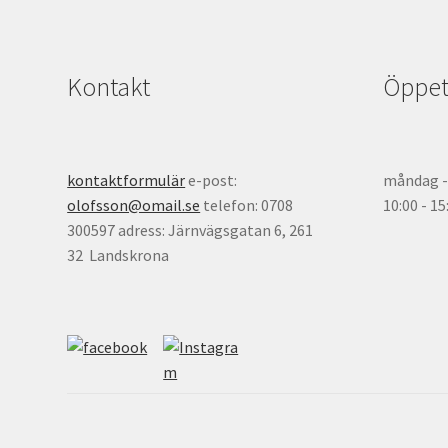
Kontakt
Öppett
kontaktformulär
e-post:
måndag - 
olofsson@omail.se
telefon: 0708
10:00 - 1
300597 adress: Järnvägsgatan 6, 261
32 Landskrona