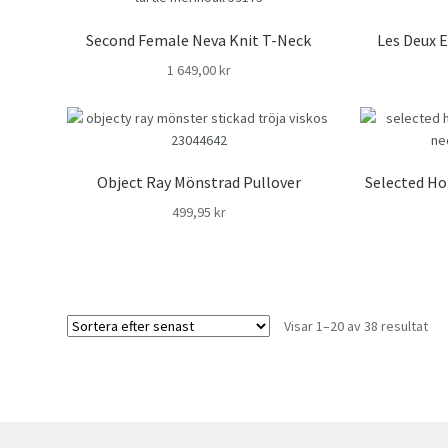
Second Female Neva Knit T-Neck
Les Deux 
1 649,00
kr
Object Ray Mönstrad Pullover
Selected Ho
499,95
kr
Sor
Visar 1–20 av 38 resultat
eft
se