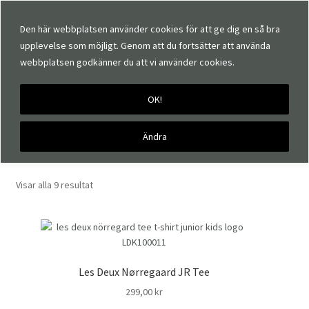
Den här webbplatsen använder cookies för att ge dig en så bra
upplevelse som möjligt. Genom att du fortsätter att använda
webbplatsen godkänner du att vi använder cookies.
OK!
Hem
Produkter märkta ”t-shirt”
t-shirt
Ändra
Sortera
Visar alla 9 resultat
efter
senaste
Les Deux Nørregaard JR Tee
299,00
kr