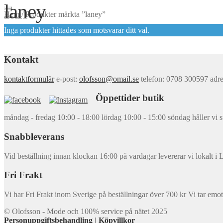
laney
Hem
/
Produkter märkta ”laney”
Inga produkter hittades som motsvarar ditt val.
Kontakt
kontaktformulär
e-post:
olofsson@omail.se
telefon: 0708 300597 adr
Öppettider butik
måndag - fredag 10:00 - 18:00 lördag 10:00 - 15:00 söndag håller vi s
Snabbleverans
Vid beställning innan klockan 16:00 på vardagar levererar vi lokalt
Fri Frakt
Vi har Fri Frakt inom Sverige på beställningar över 700 kr Vi tar emot
© Olofsson - Mode och 100% service på nätet 2025
Personuppgiftsbehandling
|
Köpvillkor