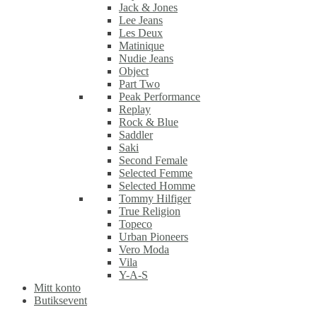
Jack & Jones
Lee Jeans
Les Deux
Matinique
Nudie Jeans
Object
Part Two
Peak Performance
Replay
Rock & Blue
Saddler
Saki
Second Female
Selected Femme
Selected Homme
Tommy Hilfiger
True Religion
Topeco
Urban Pioneers
Vero Moda
Vila
Y-A-S
Mitt konto
Butiksevent