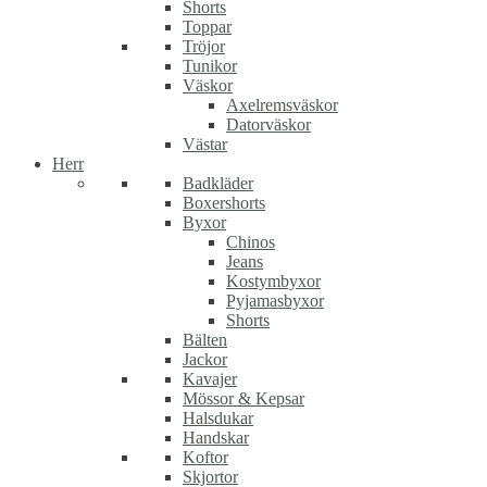
Shorts
Toppar
Tröjor
Tunikor
Väskor
Axelremsväskor
Datorväskor
Västar
Herr
Badkläder
Boxershorts
Byxor
Chinos
Jeans
Kostymbyxor
Pyjamasbyxor
Shorts
Bälten
Jackor
Kavajer
Mössor & Kepsar
Halsdukar
Handskar
Koftor
Skjortor