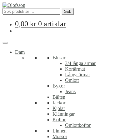
Sök
Sök
efter:
0,00
kr
0 artiklar
Dam
Blusar
3/4 långa ärmar
Kortärmat
Långa ärmar
Omlott
Byxor
Jeans
Bälten
Jackor
Kjolar
Klänningar
Koftor
Omlottkoftor
Linnen
Mössor