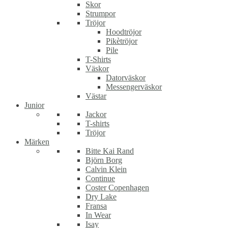
Skor
Strumpor
Tröjor
Hoodtröjor
Pikètröjor
Pile
T-Shirts
Väskor
Datorväskor
Messengerväskor
Västar
Junior
Jackor
T-shirts
Tröjor
Märken
Bitte Kai Rand
Björn Borg
Calvin Klein
Continue
Coster Copenhagen
Dry Lake
Fransa
In Wear
Isay