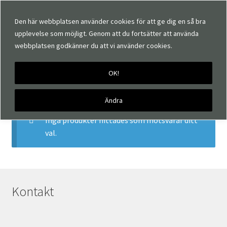
Den här webbplatsen använder cookies för att ge dig en så bra
upplevelse som möjligt. Genom att du fortsätter att använda
webbplatsen godkänner du att vi använder cookies.
OK!
Hem
Produkter märkta ”orine”
orine
Ändra
Inga produkter hittades som motsvarar ditt
val.
Kontakt