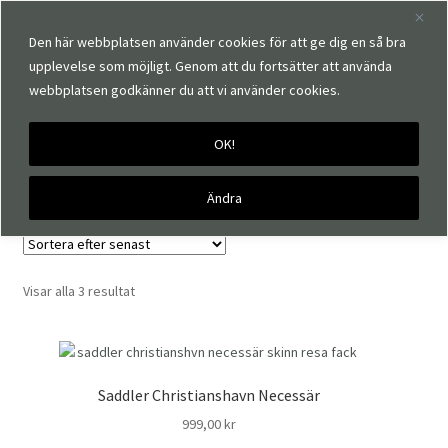
Den här webbplatsen använder cookies för att ge dig en så bra
upplevelse som möjligt. Genom att du fortsätter att använda
webbplatsen godkänner du att vi använder cookies.
OK!
Hem
Produkter märkta ”necessär”
necessär
Ändra
Sortera
Visar alla 3 resultat
efter
senaste
Saddler Christianshavn Necessär
999,00
kr