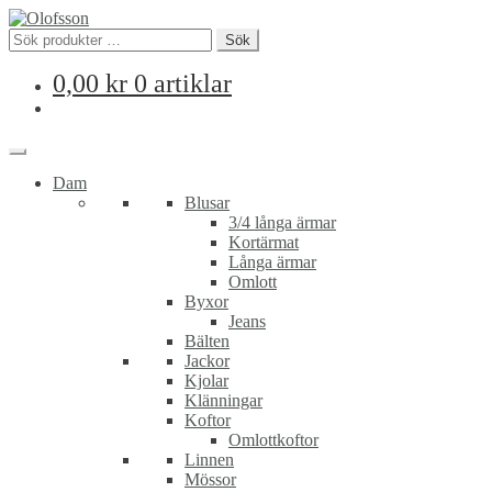
Sök
Sök
efter:
0,00
kr
0 artiklar
Dam
Blusar
3/4 långa ärmar
Kortärmat
Långa ärmar
Omlott
Byxor
Jeans
Bälten
Jackor
Kjolar
Klänningar
Koftor
Omlottkoftor
Linnen
Mössor